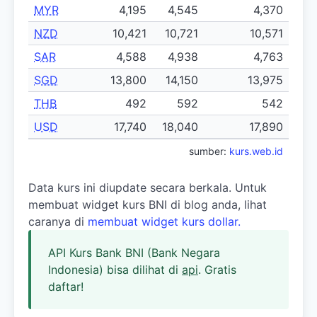
MYR
4,195
4,545
4,370
NZD
10,421
10,721
10,571
SAR
4,588
4,938
4,763
SGD
13,800
14,150
13,975
THB
492
592
542
USD
17,740
18,040
17,890
sumber:
kurs.web.id
Data kurs ini diupdate secara berkala. Untuk
membuat widget kurs BNI di blog anda, lihat
caranya di
membuat widget kurs dollar.
API Kurs Bank BNI (Bank Negara
Indonesia) bisa dilihat di
api
. Gratis
daftar!