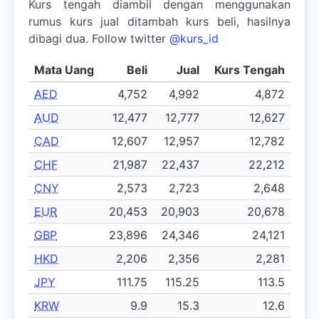
Kurs tengah diambil dengan menggunakan
rumus kurs jual ditambah kurs beli, hasilnya
dibagi dua. Follow twitter
@kurs_id
Mata Uang
Beli
Jual
Kurs Tengah
AED
4,752
4,992
4,872
AUD
12,477
12,777
12,627
CAD
12,607
12,957
12,782
CHF
21,987
22,437
22,212
CNY
2,573
2,723
2,648
EUR
20,453
20,903
20,678
GBP
23,896
24,346
24,121
HKD
2,206
2,356
2,281
JPY
111.75
115.25
113.5
KRW
9.9
15.3
12.6