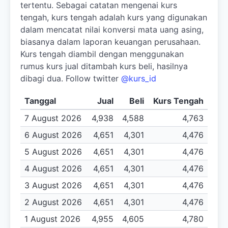
tertentu. Sebagai catatan mengenai kurs
tengah, kurs tengah adalah kurs yang digunakan
dalam mencatat nilai konversi mata uang asing,
biasanya dalam laporan keuangan perusahaan.
Kurs tengah diambil dengan menggunakan
rumus kurs jual ditambah kurs beli, hasilnya
dibagi dua. Follow twitter
@kurs_id
Tanggal
Jual
Beli
Kurs Tengah
7 August 2026
4,938
4,588
4,763
6 August 2026
4,651
4,301
4,476
5 August 2026
4,651
4,301
4,476
4 August 2026
4,651
4,301
4,476
3 August 2026
4,651
4,301
4,476
2 August 2026
4,651
4,301
4,476
1 August 2026
4,955
4,605
4,780