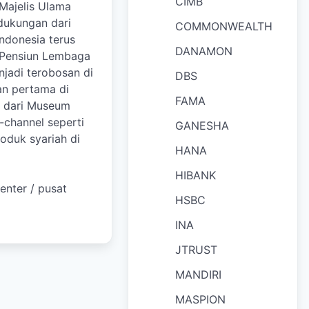
CIMB
Majelis Ulama
dukungan dari
COMMONWEALTH
ndonesia terus
DANAMON
a Pensiun Lembaga
njadi terobosan di
DBS
an pertama di
FAMA
n dari Museum
-channel seperti
GANESHA
oduk syariah di
HANA
HIBANK
enter / pusat
HSBC
INA
JTRUST
MANDIRI
MASPION