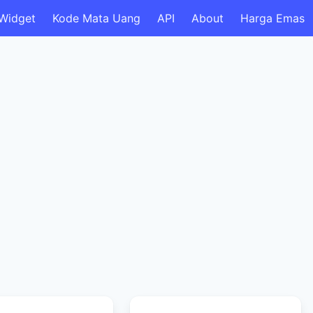
Widget
Kode Mata Uang
API
About
Harga Emas