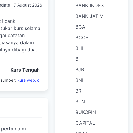
pdate :
7 August 2026
BANK INDEX
BANK JATIM
 di bank
BCA
i tukar kurs selama
gai catatan
BCCBI
 biasanya dalam
BHI
lnya dibagi dua.
BI
BJB
Kurs Tengah
BNI
sumber:
kurs.web.id
BRI
BTN
BUKOPIN
CAPITAL
 pertama di